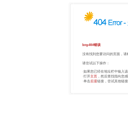
http404错误
没有找到您要访问的页面，请检
请尝试以下操作：
·如果您已经在地址栏中输入
·打开
主页
，然后查找指向您感
·单击
后退
链接，尝试其他链接