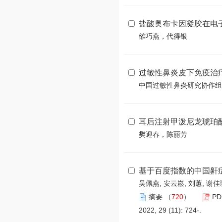
盐酸奥布卡因凝胶在电
雒巧燕，代得银
过敏性鼻炎皮下免疫治
中国过敏性鼻炎研究协作组
耳后注射甲泼尼龙琥珀
樊迎春，陈丽芳
基于百度指数的中国鼾
吴佩燕, 安云崧, 刘蕙, 谢佳
摘要
（
720
）
PD
2022, 29 (11): 724-.