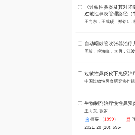
《过敏性鼻炎及其对哮喘
过敏性鼻炎管理路径（
王向东，王成硕，郑铭1，
自动咽鼓管吹张器治疗
周珍，倪海峰，李勇，江波
过敏性鼻炎皮下免疫治疗
中国过敏性鼻炎研究协作组
生物制剂治疗慢性鼻窦
王向东, 张罗
摘要
（
1899
）
P
2021, 28 (10): 595-.