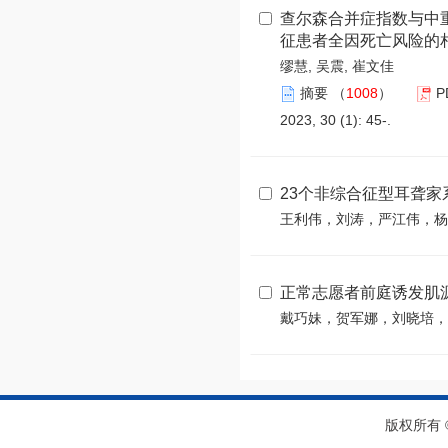
查尔森合并症指数与中
征患者全因死亡风险的
缪慧, 吴震, 崔文佳
摘要
（
1008
）
P
2023, 30 (1): 45-.
23个非综合征型耳聋家系
王利伟，刘涛，严江伟，杨
正常志愿者前庭诱发肌
戴巧妹，贺军娜，刘晓培，
版权所有