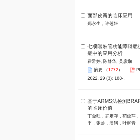
面部皮瓣的临床应用
郑永生，许莲姬
七项咽鼓管功能障碍症
症中的应用分析
霍雅婷, 陈舒华, 吴彦娴
摘要
（
1772
）
P
2022, 29 (3): 188-.
基于ARMS法检测BRA
的临床价值
丁金旺，罗定存，荀延萍，
平，张卧，潘钢，叶柳青