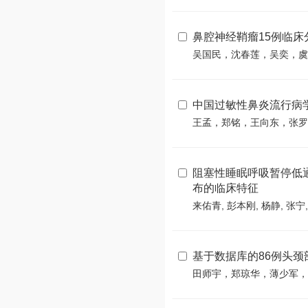
鼻腔神经鞘瘤15例临床
吴国民，沈春莲，吴奕，虞
中国过敏性鼻炎流行病
王孟，郑铭，王向东，张罗
阻塞性睡眠呼吸暂停低
布的临床特征
来佑青, 彭本刚, 杨静, 张宁
基于数据库的86例头
田师宇，郑琼华，薄少军，